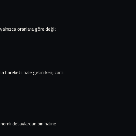
yalnızca oranlara göre değil;
a hareketli hale getirirken; canlı
emli detaylardan biri haline