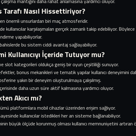
n çalışma mantığını daha rahat anlamasına yardımcı oluyor.
s Tarafı Nasıl Hissettiriyor?
 en önemli unsurlardan biri maç atmosferidir.
 kullanıcılar karşılaşmaları gerçek zamanlı takip edebiliyor. Böylece 
dirme yapabiliyorlar.
bahislerde bu sistem ciddi avantaj sağlayabiliyor.
mi Kullanıcıyı İçeride Tutuyor mu?
e slot kategorileri oldukça geniş bir oyun çeşitliliği sunuyor.
efektler, bonus mekanikleri ve tematik yapılar kullanıcı deneyimini dah
ferine yakın bir deneyim oluşturulmaya çalışılmış.
m içerisinde daha uzun süre aktif kalmasına yardımcı oluyor.
ten Akıcı mı?
ümü platformlara mobil cihazlar üzerinden erişim sağlıyor.
ayesinde kullanıcılar istedikleri her an sisteme bağlanabiliyor.
n büyük ölçüde korunmuş olması kullanıcı memnuniyetini artıran ön