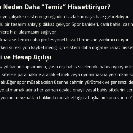
ı Neden Daha “Temiz” Hissettiriyor?
meye çalışırken sistemi gereğinden fazla karmaşık hale getirebiliyor.
 bir tasarım anlayışı dikkat çekiyor. Spor bahisleri, canlı bahis, casin
mlere hızlı ulaşmasını sağlıyor.
l olması sistemin daha profesyonel hissettirmesine yardımcı oluyor.
ırken sürekli yön kaybetmediği için sistem daha doğal ve rahat hisset
i ve Hesap Açılışı
ayılı kanun kapsamında, yasa dışı bahis sitelerinde bahis oynayan kiş
u sitelere para nakline aracılık etmek veya oynanmasına yer/imkan 
r alır.Eğer spor müsabakaları üzerine tahmin yürütmek ve şansınızı 
keye atmamak adına her zaman devlet onaylı yasal bahis sitelerini terc
 oyunları mevzuatları hakkında merak ettiğiniz başka bir konu var mı?