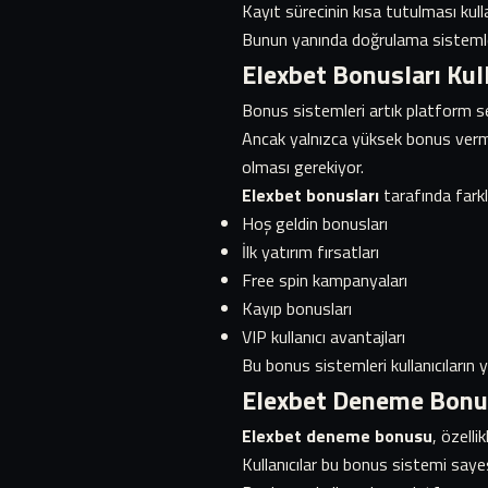
Kayıt sürecinin kısa tutulması kull
Bunun yanında doğrulama sistemler
Elexbet Bonusları Kul
Bonus sistemleri artık platform seç
Ancak yalnızca yüksek bonus vermek
olması gerekiyor.
Elexbet bonusları
tarafında farkl
Hoş geldin bonusları
İlk yatırım fırsatları
Free spin kampanyaları
Kayıp bonusları
VIP kullanıcı avantajları
Bu bonus sistemleri kullanıcıların 
Elexbet Deneme Bonus
Elexbet deneme bonusu
, özelli
Kullanıcılar bu bonus sistemi sayes