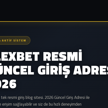
4 AKTIF SISTEM
LEXBET RESMI
ÜNCEL GIRIŞ ADRE
026
tek resmi giriş blog sitesi. 2026 Güncel Giriş Adresi ile
 erişim sağlayabilir ve siz de bu hızlı deneyimden