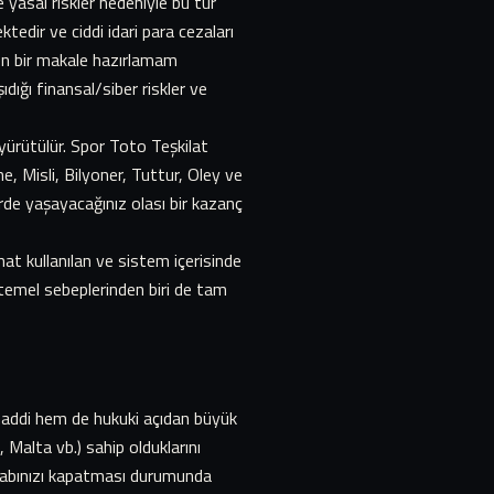
e yasal riskler nedeniyle bu tür
edir ve ciddi idari para cezaları
ren bir makale hazırlamam
dığı finansal/siber riskler ve
yürütülür. Spor Toto Teşkilat
, Misli, Bilyoner, Tuttur, Oley ve
de yaşayacağınız olası bir kazanç
at kullanılan ve sistem içerisinde
temel sebeplerinden biri de tam
 maddi hem de hukuki açıdan büyük
, Malta vb.) sahip olduklarını
hesabınızı kapatması durumunda