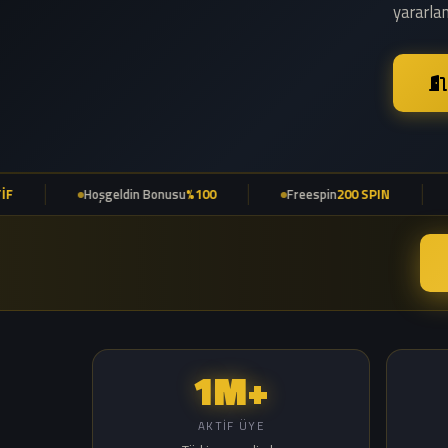
yararlana
Hoşgeldin Bonusu
%100
Freespin
200 SPIN
Gü
1M+
AKTIF ÜYE